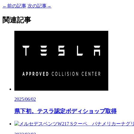
←
前の記事
次の記事
→
関連記事
2025/06/02
県下初。テスラ認定ボディショップ取得