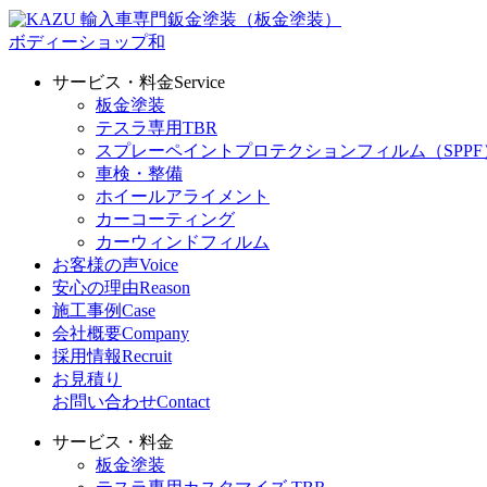
輸入車専門鈑金塗装（板金塗装）
ボディーショップ和
サービス・料金
Service
板金塗装
テスラ専用TBR
スプレーペイントプロテクションフィルム（SPPF
車検・整備
ホイールアライメント
カーコーティング
カーウィンドフィルム
お客様の声
Voice
安心の理由
Reason
施工事例
Case
会社概要
Company
採用情報
Recruit
お見積り
お問い合わせ
Contact
サービス・料金
板金塗装